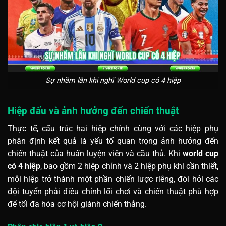
Sự nhầm lẫn khi nghĩ World cup có 4 hiệp
Hiệp đấu và ảnh hưởng đến chiến thuật
Thực tế, cấu trúc hai hiệp chính cùng với các hiệp phụ
phân định kết quả là yếu tố quan trọng ảnh hưởng đến
chiến thuật của huấn luyện viên và cầu thủ. Khi
world cup
có 4 hiệp
, bao gồm 2 hiệp chính và 2 hiệp phụ khi cần thiết,
mỗi hiệp trở thành một phần chiến lược riêng, đòi hỏi các
đội tuyển phải điều chỉnh lối chơi và chiến thuật phù hợp
để tối đa hóa cơ hội giành chiến thắng.