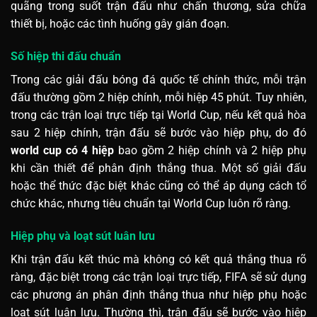
quãng trong suốt trận đấu như chấn thương, sửa chữa
thiết bị, hoặc các tình huống gây gián đoạn.
Số hiệp thi đấu chuẩn
Trong các giải đấu bóng đá quốc tế chính thức, mỗi trận
đấu thường gồm 2 hiệp chính, mỗi hiệp 45 phút. Tuy nhiên,
trong các trận loại trực tiếp tại World Cup, nếu kết quả hòa
sau 2 hiệp chính, trận đấu sẽ bước vào hiệp phụ, do đó
world cup có 4 hiệp
bao gồm 2 hiệp chính và 2 hiệp phụ
khi cần thiết để phân định thắng thua. Một số giải đấu
hoặc thể thức đặc biệt khác cũng có thể áp dụng cách tổ
chức khác, nhưng tiêu chuẩn tại World Cup luôn rõ ràng.
Hiệp phụ và loạt sút luân lưu
Khi trận đấu kết thúc mà không có kết quả thắng thua rõ
ràng, đặc biệt trong các trận loại trực tiếp, FIFA sẽ sử dụng
các phương án phân định thắng thua như hiệp phụ hoặc
loạt sút luân lưu. Thường thì, trận đấu sẽ bước vào hiệp