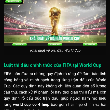
Khái quát về giải đấu World Cup
Luật thi đấu chính thức của FIFA tại World Cup
FIFA luôn đưa ra những quy định rõ ràng để đảm bảo tính
công bằng và minh bạch trong từng trận đấu của World
Cup. Các quy định này không chỉ liên quan đến số lượng
cầu thủ, cách xử lý phạm lỗi hay thời gian thi đấu mà còn
quy định rõ cấu trúc trận đấu, giúp người hâm mộ hiểu
rằng
world cup có 4 hiệp
bao gồm hai hiệp chính và hai