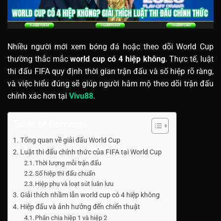
Nhiều người mới xem bóng đá hoặc theo dõi World Cup
thường thắc mắc
world cup có 4 hiệp
không
. Thực tế, luật
thi đấu FIFA quy định thời gian trận đấu và số hiệp rõ ràng,
và việc hiểu đúng sẽ giúp người hâm mộ theo dõi trận đấu
chính xác hơn tại
Vivu88
.
Table of Contents
Tổng quan về giải đấu World Cup
Luật thi đấu chính thức của FIFA tại World Cup
Thời lượng mỗi trận đấu
Số hiệp thi đấu chuẩn
Hiệp phụ và loạt sút luân lưu
Giải thích nhầm lẫn world cup có 4 hiệp không
Hiệp đấu và ảnh hưởng đến chiến thuật
Phân chia hiệp 1 và hiệp 2