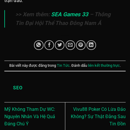
trận đấu.
>> Xem thêm:
SEA Games 33
– Thông
Tin Đại Hội Thể Thao Đông Nam Á
Bài viết này được đăng trong
Tin Tức
. Đánh dấu
liên kết thường trực
.
SEO
Mỹ Không Tham Dự WC:
Vivu88 Poker Có Lừa Đảo
Nguyên Nhân Và Hệ Quả
Không? Sự Thật Đằng Sau
Đáng Chú Ý
Tin Đồn