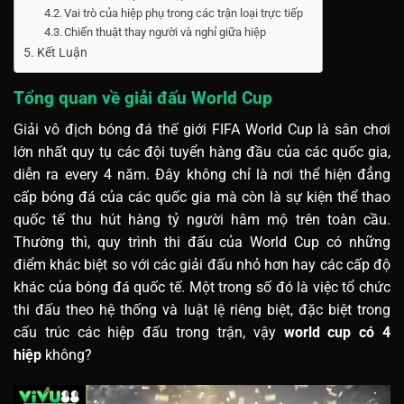
Vai trò của hiệp phụ trong các trận loại trực tiếp
Chiến thuật thay người và nghỉ giữa hiệp
Kết Luận
Tổng quan về giải đấu World Cup
Giải vô địch bóng đá thế giới FIFA World Cup là sân chơi
lớn nhất quy tụ các đội tuyển hàng đầu của các quốc gia,
diễn ra every 4 năm. Đây không chỉ là nơi thể hiện đẳng
cấp bóng đá của các quốc gia mà còn là sự kiện thể thao
quốc tế thu hút hàng tỷ người hâm mộ trên toàn cầu.
Thường thì, quy trình thi đấu của World Cup có những
điểm khác biệt so với các giải đấu nhỏ hơn hay các cấp độ
khác của bóng đá quốc tế. Một trong số đó là việc tổ chức
thi đấu theo hệ thống và luật lệ riêng biệt, đặc biệt trong
cấu trúc các hiệp đấu trong trận, vậy
world cup có 4
hiệp
không?