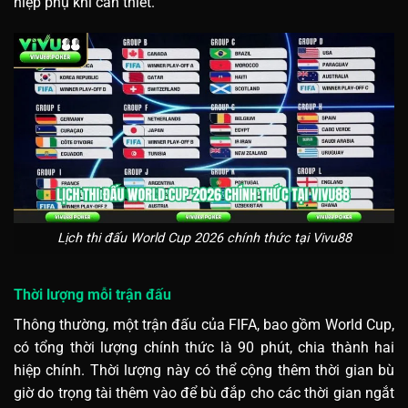
hiệp phụ khi cần thiết.
Lịch thi đấu World Cup 2026 chính thức tại Vivu88
Thời lượng mỗi trận đấu
Thông thường, một trận đấu của FIFA, bao gồm World Cup,
có tổng thời lượng chính thức là 90 phút, chia thành hai
hiệp chính. Thời lượng này có thể cộng thêm thời gian bù
giờ do trọng tài thêm vào để bù đắp cho các thời gian ngắt