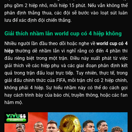
phụ gồm 2 hiệp nhỏ, mỗi hiệp 15 phút. Nếu vẫn không thể
phân định thắng thua, các đội sẽ bước vào loạt sút luân
lưu để xác định đội chiến thắng.
Giải thích nhầm lẫn world cup có 4 hiệp không
Nhiều người lần đầu theo dõi hoặc nghe về
world cup có 4
hiệp
thường dễ nhầm lẫn vì nghĩ rằng có đến 4 phần thi
đấu riêng biệt trong một trận. Điều này xuất phát từ việc
giải thích về các hiệp phụ và các giai đoạn phân định kết
quả trong trận đấu loại trực tiếp. Tuy nhiên, thực tế, trong
giải đấu chính thức của FIFA, mỗi trận chỉ có 2 hiệp chính,
không phải 4 hiệp. Sự hiểu nhầm này có thể do cách gọi
hay cách trình bày của báo chí, truyền thông, hoặc các fan
hâm mộ.