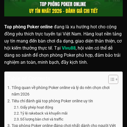
Top phòng Poker online
đang là xu hướng hot cho cộng
đồng yêu thích trực tuyến tại Việt Nam. Hàng loạt nền tảng
uy tín mang đến bàn chơi đa dạng, giao diện thân thiện, cơ
hội kiếm thưởng thực tế. Tại
Vivu88
, hội viên có thể dễ
dàng so sánh để chọn phòng Poker phù hợp, đảm bảo trải
nghiệm an toàn, minh bạch, đầy kịch tính.
Table of Contents
Tổng quan về phòng Poker online và lý do nên chọn chơi
năm 2026
Tiêu chí đánh giá top phòng Poker online uy tín
Giấy phép hoạt động
Tỷ lệ rakeback và khuyến mãi
Số lượng bàn chơi và traffic
Top phòng Poker online đáng chơi nhất dành cho người Việt