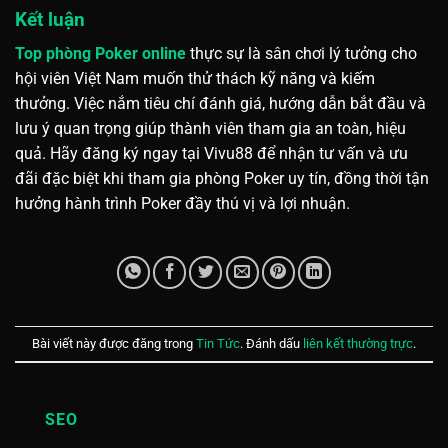
Kết luận
Top phòng Poker online
thực sự là sân chơi lý tưởng cho
hội viên Việt Nam muốn thử thách kỹ năng và kiếm
thưởng. Việc nắm tiêu chí đánh giá, hướng dẫn bắt đầu và
lưu ý quan trọng giúp thành viên tham gia an toàn, hiệu
quả. Hãy đăng ký ngay tại Vivu88 để nhận tư vấn và ưu
đãi đặc biệt khi tham gia phòng Poker uy tín, đồng thời tận
hưởng hành trình Poker đầy thú vị và lợi nhuận.
Bài viết này được đăng trong
Tin Tức
. Đánh dấu
liên kết thường trực
.
SEO