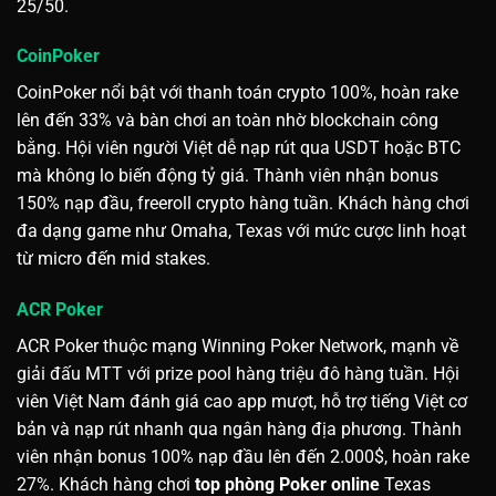
25/50.
CoinPoker
CoinPoker nổi bật với thanh toán crypto 100%, hoàn rake
lên đến 33% và bàn chơi an toàn nhờ blockchain công
bằng. Hội viên người Việt dễ nạp rút qua USDT hoặc BTC
mà không lo biến động tỷ giá. Thành viên nhận bonus
150% nạp đầu, freeroll crypto hàng tuần. Khách hàng chơi
đa dạng game như Omaha, Texas với mức cược linh hoạt
từ micro đến mid stakes.
ACR Poker
ACR Poker thuộc mạng Winning Poker Network, mạnh về
giải đấu MTT với prize pool hàng triệu đô hàng tuần. Hội
viên Việt Nam đánh giá cao app mượt, hỗ trợ tiếng Việt cơ
bản và nạp rút nhanh qua ngân hàng địa phương. Thành
viên nhận bonus 100% nạp đầu lên đến 2.000$, hoàn rake
27%. Khách hàng chơi
top phòng Poker online
Texas