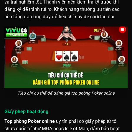
và trải nghiệm tốt. Thành viên nên kiểm tra kỹ trước khi
đăng ký để tránh rủi ro. Khách hàng thường ưu tiên các
nền tảng đáp ứng đầy đủ tiêu chí này để chơi lâu dài.
Tiêu chí cụ thể để đánh giá top phòng Poker online
Giấy phép hoạt động
Top phòng Poker online
uy tín phải có giấy phép từ tổ
chức quốc tế như MGA hoặc Isle of Man, đảm bảo hoạt