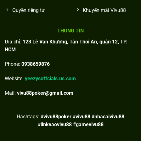
Quyền riêng tư
Khuyến mãi Vivu88
THÔNG TIN
Địa chỉ:
123 Lê Văn Khương, Tân Thới An, quận 12, TP.
HCM
Phone:
0938659876
Website:
yeezysoffcials.us.com
Mail:
vivu88poker@gmail.com
Hashtags
:
#vivu88poker #vivu88 #nhacaivivu88
#linkvaovivu88 #gamevivu88